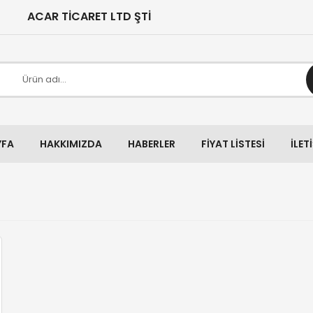
ACAR TİCARET LTD ŞTİ
YFA
HAKKIMIZDA
HABERLER
FIYAT LISTESI
İLET