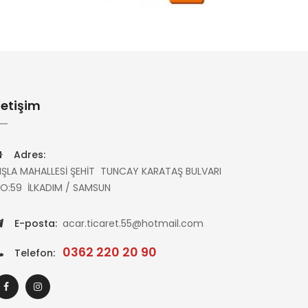
letişim
Adres:
IŞLA MAHALLESİ ŞEHİT TUNCAY KARATAŞ BULVARI
O:59 İLKADIM / SAMSUN
E-posta:
acar.ticaret.55@hotmail.com
0362 220 20 90
Telefon: